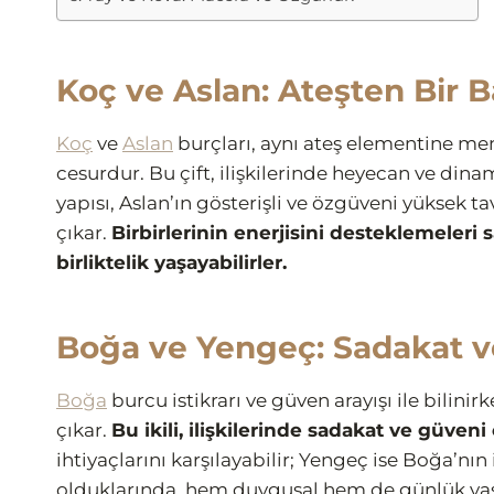
Koç ve Aslan: Ateşten Bir 
Koç
ve
Aslan
burçları, aynı ateş elementine mens
cesurdur. Bu çift, ilişkilerinde heyecan ve di
yapısı, Aslan’ın gösterişli ve özgüveni yüksek tav
çıkar.
Birbirlerinin enerjisini desteklemeler
birliktelik yaşayabilirler.
Boğa ve Yengeç: Sadakat 
Boğa
burcu istikrarı ve güven arayışı ile bilinir
çıkar.
Bu ikili, ilişkilerinde sadakat ve güven
ihtiyaçlarını karşılayabilir; Yengeç ise Boğa’nın 
olduklarında, hem duygusal hem de günlük yaş