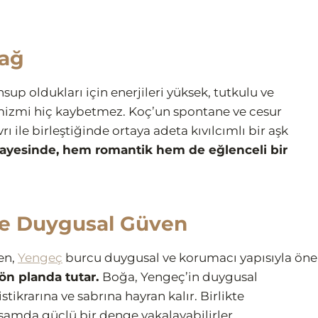
Bağ
up oldukları için enerjileri yüksek, tutkulu ve
namizmi hiç kaybetmez. Koç’un spontane ve cesur
rı ile birleştiğinde ortaya adeta kıvılcımlı bir aşk
i sayesinde, hem romantik hem de eğlenceli bir
ve Duygusal Güven
ken,
Yengeç
burcu duygusal ve korumacı yapısıyla öne
i ön planda tutar.
Boğa, Yengeç’in duygusal
istikrarına ve sabrına hayran kalır. Birlikte
amda güçlü bir denge yakalayabilirler.