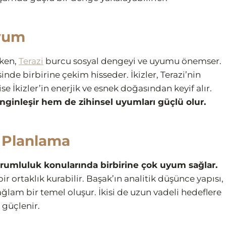
Uyum
rken,
Terazi
burcu sosyal dengeyi ve uyumu önemser.
inde birbirine çekim hisseder. İkizler, Terazi’nin
se İkizler’in enerjik ve esnek doğasından keyif alır.
enginleşir hem de zihinsel uyumları güçlü olur.
e Planlama
e sorumluluk konularında birbirine çok uyum sağlar.
r ortaklık kurabilir. Başak’ın analitik düşünce yapısı,
 sağlam bir temel oluşur. İkisi de uzun vadeli hedeflere
 güçlenir.