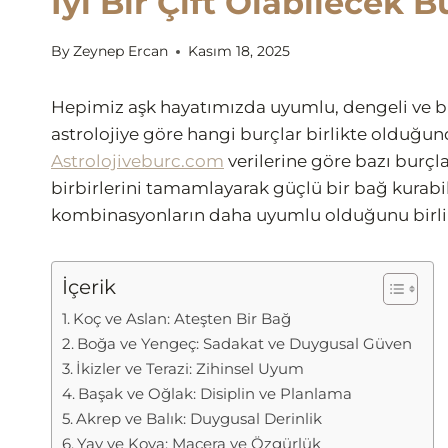
İyi Bir Çift Olabilecek B
By
Zeynep Ercan
Kasım 18, 2025
Hepimiz aşk hayatımızda uyumlu, dengeli ve bir
astrolojiye göre hangi burçlar birlikte olduğund
Astrolojiveburc.com
verilerine göre bazı burçla
birbirlerini tamamlayarak güçlü bir bağ kurabilir
kombinasyonların daha uyumlu olduğunu birlik
İçerik
Koç ve Aslan: Ateşten Bir Bağ
Boğa ve Yengeç: Sadakat ve Duygusal Güven
İkizler ve Terazi: Zihinsel Uyum
Başak ve Oğlak: Disiplin ve Planlama
Akrep ve Balık: Duygusal Derinlik
Yay ve Kova: Macera ve Özgürlük