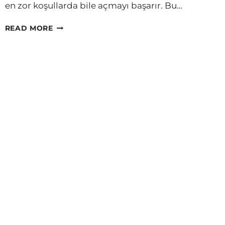
en zor koşullarda bile açmayı başarır. Bu…
BURÇLAR
READ MORE
ÇIÇEK
OLSAYDI