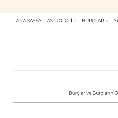
Skip
to
content
ANA SAYFA
ASTROLOJI
BURÇLAR
Y
Burçlar ve Burçların Ö