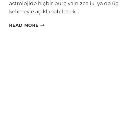
astrolojide hiçbir burç yalnızca iki ya da üç
kelimeyle açıklanabilecek…
BURÇLAR
READ MORE
GERÇEKTE
NASILDIR?