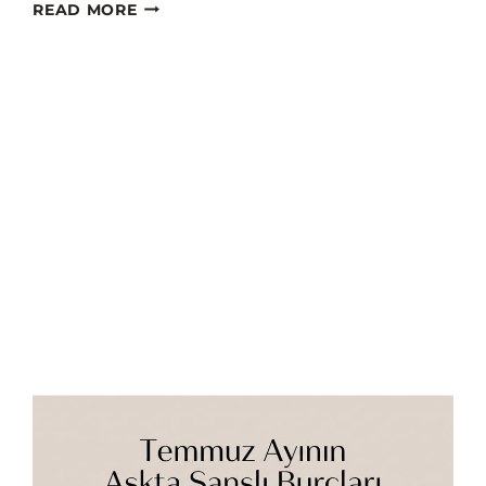
BURCUNUN
READ MORE
BILINMEYEN
GIZLI
GÜCÜ