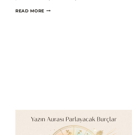
YÜKSELENINIZ
READ MORE
STILINIZI
NASIL
ETKILIYOR?