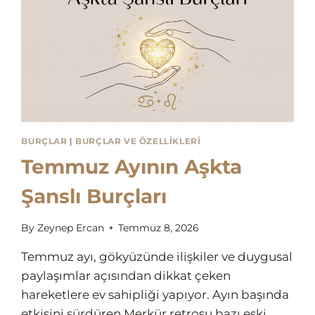
BURÇLAR
|
BURÇLAR VE ÖZELLIKLERI
Temmuz Ayının Aşkta
Şanslı Burçları
By
Zeynep Ercan
Temmuz 8, 2026
Temmuz ayı, gökyüzünde ilişkiler ve duygusal
paylaşımlar açısından dikkat çeken
hareketlere ev sahipliği yapıyor. Ayın başında
etkisini sürdüren Merkür retrosu bazı eski