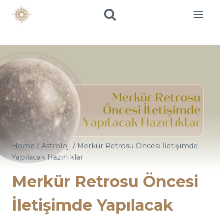
Skip
to
content
Home
/
Astroloji
/
Merkür Retrosu Öncesi İletişimde
Yapılacak Hazırlıklar
Merkür Retrosu Öncesi
İletişimde Yapılacak