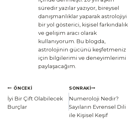
süredir yazılar yazıyor, bireysel
danışmanlıklar yaparak astrolojiyi
bir yol gösterici, kişisel farkındalık
ve gelişim aracı olarak
kullanıyorum. Bu blogda,
astrolojinin gücünü keşfetmeniz
için bilgilerimi ve deneyimlerimi
paylaşacağım.
Yazı
ÖNCEKI
SONRAKI
İyi Bir Çift Olabilecek
Numeroloji Nedir?
gezinmesi
Burçlar
Sayıların Evrensel Dili
ile Kişisel Keşif