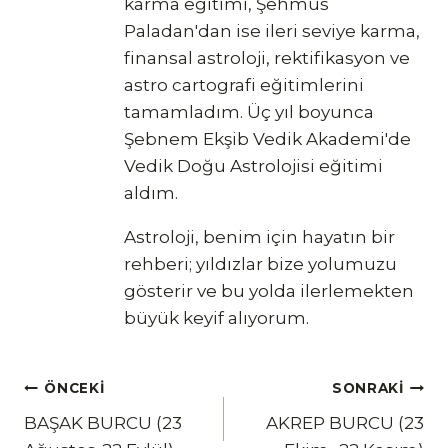
karma eğitimi, Şehmus
Paladan'dan ise ileri seviye karma,
finansal astroloji, rektifikasyon ve
astro cartografi eğitimlerini
tamamladım. Üç yıl boyunca
Şebnem Ekşib Vedik Akademi'de
Vedik Doğu Astrolojisi eğitimi
aldım.
Astroloji, benim için hayatın bir
rehberi; yıldızlar bize yolumuzu
gösterir ve bu yolda ilerlemekten
büyük keyif alıyorum.
Yazı
ÖNCEKI
SONRAKI
BAŞAK BURCU (23
AKREP BURCU (23
gezinmesi