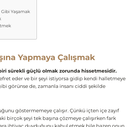
ş Gibi Yaşamak
k
 Etmek
aşına Yapmaya Çalışmak
ri sürekli güçlü olmak zorunda hissetmesidir.
et eder ve bir şeyi istiyorsa gidip kendi halletmeye
 gibi görünse de, zamanla insanı ciddi şekilde
uğunu göstermemeye çalışır. Çünkü içten içe zayıf
 birçok şeyi tek başına çözmeye çalışırken fark
nlara ihtiyaç duyduğunu kabul etmek bile bazen onun