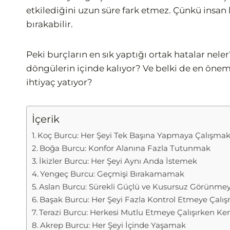
etkilediğini uzun süre fark etmez. Çünkü insan 
bırakabilir.
Peki burçların en sık yaptığı ortak hatalar nel
döngülerin içinde kalıyor? Ve belki de en önem
ihtiyaç yatıyor?
İçerik
Koç Burcu: Her Şeyi Tek Başına Yapmaya Çalışma
Boğa Burcu: Konfor Alanına Fazla Tutunmak
İkizler Burcu: Her Şeyi Aynı Anda İstemek
Yengeç Burcu: Geçmişi Bırakamamak
Aslan Burcu: Sürekli Güçlü ve Kusursuz Görünme
Başak Burcu: Her Şeyi Fazla Kontrol Etmeye Çalı
Terazi Burcu: Herkesi Mutlu Etmeye Çalışırken K
Akrep Burcu: Her Şeyi İçinde Yaşamak