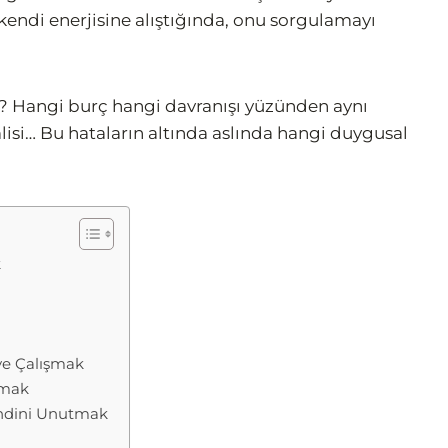
kendi enerjisine alıştığında, onu sorgulamayı
er? Hangi burç hangi davranışı yüzünden aynı
lisi… Bu hataların altında aslında hangi duygusal
k
ye Çalışmak
şmak
endini Unutmak