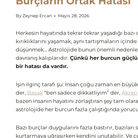
Burçların Ortak Hatası
By
Zeynep Ercan
Mayıs 28, 2026
Herkesin hayatında tekrar tekrar yaşadığı bazı 
kırıklıklarını yaşamak, aynı tartışmaların için
düşünmek… Astrolojide bunun önemli nedenleri
davranış kalıplarıdır.
Çünkü her burcun güçlü y
bir hatası da vardır.
İşin ilginç tarafı şu: İnsan çoğu zaman en büyük 
der,
Başak
“ben sadece dikkatliyim” der,
Akrep
bazen insanın hayatını zorlaştıran şey tam olara
astrolojide her burcun fazla çalıştığında yorucu 
Bazı burçlar duygularını fazla bastırır, bazıları 
kurtarmaya uğraşırken kendini unutabilir. Ve ço