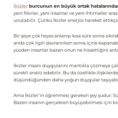
İkizler
burcunun en büyük ortak hatalarından
yeni fikirler, yeni insanlar ve yeni ihtimaller a
unutabilir. Çünkü İkizler enerjisi hareket ettikçe
Bir şeye çok heyecanlanıp kısa süre sonra sıkılab
anda çok ilgili davranırken sonra içine kapana
yüzden insanlar bazen onun ne hissettiğini anl
İkizler insanı duygularını mantıkla çözmeye çalı
sürekli analiz edebilir. Bu da özellikle ilişkil
düşündüğünden daha yoğun duygular taşıyabil
Ama İkizler’in öğrenmesi gereken şey şudur: S
Bazen insanın gerçekten büyüyebilmesi için bir