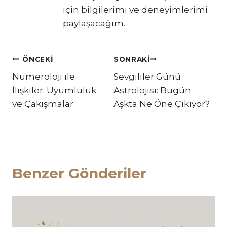
için bilgilerimi ve deneyimlerimi
paylaşacağım.
Yazı
ÖNCEKI
SONRAKI
Numeroloji ile
Sevgililer Günü
gezinmesi
İlişkiler: Uyumluluk
Astrolojisi: Bugün
ve Çakışmalar
Aşkta Ne Öne Çıkıyor?
Benzer Gönderiler