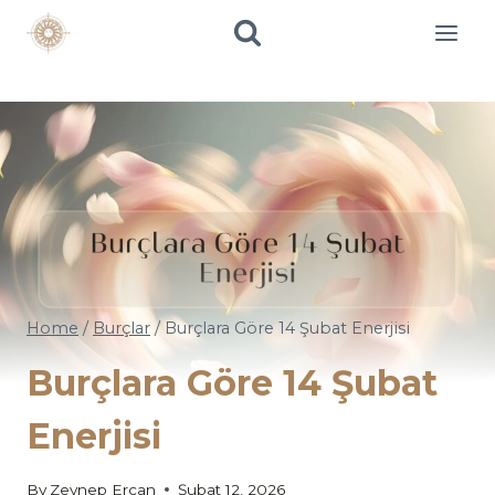
Skip
to
content
Home
/
Burçlar
/
Burçlara Göre 14 Şubat Enerjisi
Burçlara Göre 14 Şubat
Enerjisi
By
Zeynep Ercan
Şubat 12, 2026