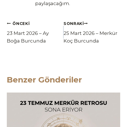
paylaşacağım.
Yazı
ÖNCEKI
SONRAKI
23 Mart 2026 – Ay
25 Mart 2026 – Merkür
gezinmesi
Boğa Burcunda
Koç Burcunda
Benzer Gönderiler