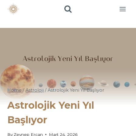
Skip
to
content
Home
/
Astroloji
/
Astrolojik Yeni Yıl Başlıyor
Astrolojik Yeni Yıl
Başlıyor
By
Zeynep Ercan
Mart 24, 2026