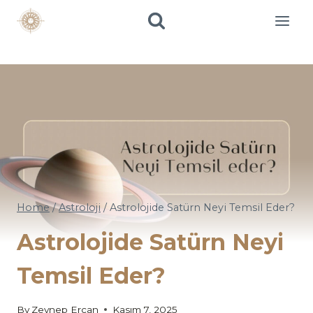
Skip
to
content
Home
/
Astroloji
/
Astrolojide Satürn Neyi Temsil Eder?
Astrolojide Satürn Neyi
Temsil Eder?
By
Zeynep Ercan
Kasım 7, 2025