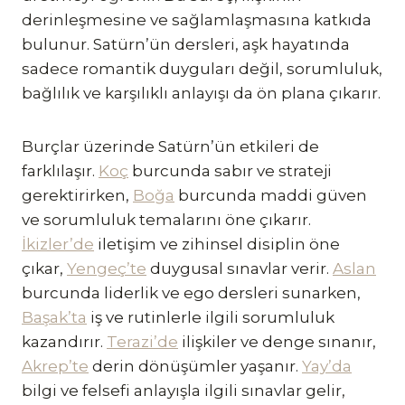
derinleşmesine ve sağlamlaşmasına katkıda
bulunur. Satürn’ün dersleri, aşk hayatında
sadece romantik duyguları değil, sorumluluk,
bağlılık ve karşılıklı anlayışı da ön plana çıkarır.
Burçlar üzerinde Satürn’ün etkileri de
farklılaşır.
Koç
burcunda sabır ve strateji
gerektirirken,
Boğa
burcunda maddi güven
ve sorumluluk temalarını öne çıkarır.
İkizler’de
iletişim ve zihinsel disiplin öne
çıkar,
Yengeç’te
duygusal sınavlar verir.
Aslan
burcunda liderlik ve ego dersleri sunarken,
Başak’ta
iş ve rutinlerle ilgili sorumluluk
kazandırır.
Terazi’de
ilişkiler ve denge sınanır,
Akrep’te
derin dönüşümler yaşanır.
Yay’da
bilgi ve felsefi anlayışla ilgili sınavlar gelir,