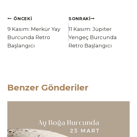
Yazı
ÖNCEKI
SONRAKI
9 Kasım: Merkür Yay
11 Kasım: Jüpiter
gezinmesi
Burcunda Retro
Yengeç Burcunda
Başlangıcı
Retro Başlangıcı
Benzer Gönderiler