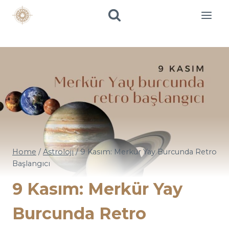
Skip
to
content
Home
/
Astroloji
/
9 Kasım: Merkür Yay Burcunda Retro
Başlangıcı
9 Kasım: Merkür Yay
Burcunda Retro