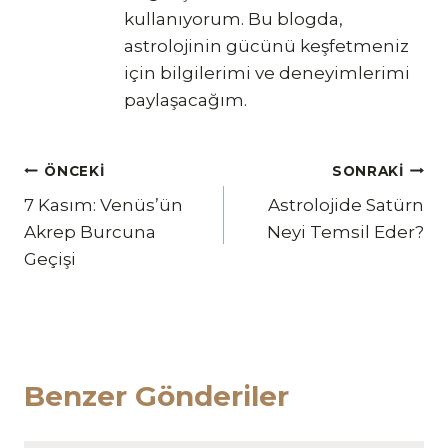
kullanıyorum. Bu blogda,
astrolojinin gücünü keşfetmeniz
için bilgilerimi ve deneyimlerimi
paylaşacağım.
Yazı
ÖNCEKI
SONRAKI
7 Kasım: Venüs’ün
Astrolojide Satürn
gezinmesi
Akrep Burcuna
Neyi Temsil Eder?
Geçişi
Benzer Gönderiler