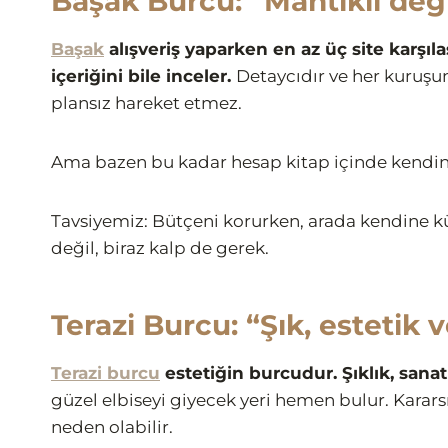
Başak Burcu: “Mantıklı de
Başak
alışveriş yaparken en az üç site karşıl
içeriğini bile inceler.
Detaycıdır ve her kuruşun 
plansız hareket etmez.
Ama bazen bu kadar hesap kitap içinde kendin
Tavsiyemiz: Bütçeni korurken, arada kendine k
değil, biraz kalp de gerek.
Terazi Burcu: “Şık, estetik v
Terazi burcu
estetiğin burcudur. Şıklık, san
güzel elbiseyi giyecek yeri hemen bulur. Kararsızl
neden olabilir.