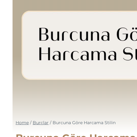
Home
/
Burçlar
/
Burcuna Göre Harcama Stilin