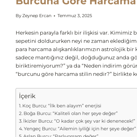
Burcuna Göre Harcama 
By
Zeynep Ercan
Temmuz 3, 2025
Herkesin parayla farklı bir ilişkisi var. Kimimiz 
sepetini doldururken neyi ne zaman eklediğimi
para harcama alışkanlıklarımızın astrolojik bir 
sadece mantığınız değil, doğduğunuz anda g
biriktiremiyorum?” ya da “Neden indirim görünce
“burcunu göre harcama stilin nedir?” birlikte 
İçerik
Koç Burcu: “İlk ben alayım” enerjisi
Boğa Burcu: “Kaliteli olan her şeye değer”
İkizler Burcu: “O kadar çok şey var ki denenecek!”
Yengeç Burcu: “Ailemin iyiliği için her şeye değer”
Aslan Burcu: “Parlıyorsam değer”