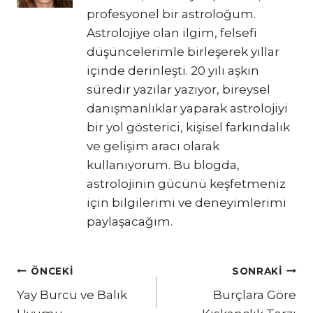
profesyonel bir astroloğum.
Astrolojiye olan ilgim, felsefi
düşüncelerimle birleşerek yıllar
içinde derinleşti. 20 yılı aşkın
süredir yazılar yazıyor, bireysel
danışmanlıklar yaparak astrolojiyi
bir yol gösterici, kişisel farkındalık
ve gelişim aracı olarak
kullanıyorum. Bu blogda,
astrolojinin gücünü keşfetmeniz
için bilgilerimi ve deneyimlerimi
paylaşacağım.
Yazı
ÖNCEKI
SONRAKI
Yay Burcu ve Balık
Burçlara Göre
gezinmesi