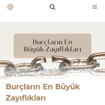
Skip
to
content
Home
/
Burçlar
/
Burçlar ve Özellikleri
/
Burçların En
Büyük Zayıflıkları
Burçların En Büyük
Zayıflıkları