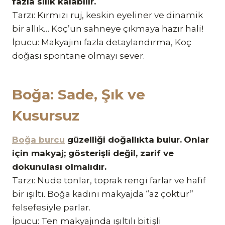
fazla silik kalabilir.
Tarzı: Kırmızı ruj, keskin eyeliner ve dinamik
bir allık… Koç’un sahneye çıkmaya hazır hali!
İpucu: Makyajını fazla detaylandırma, Koç
doğası spontane olmayı sever.
Boğa: Sade, Şık ve
Kusursuz
Boğa burcu
güzelliği doğallıkta bulur.
Onlar
için makyaj; gösterişli değil, zarif ve
dokunulası olmalıdır.
Tarzı: Nude tonlar, toprak rengi farlar ve hafif
bir ışıltı. Boğa kadını makyajda “az çoktur”
felsefesiyle parlar.
İpucu: Ten makyajında ışıltılı bitişli