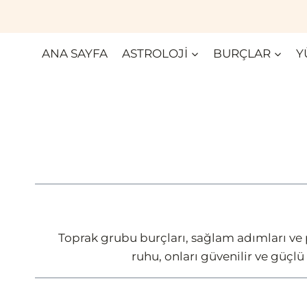
Skip
to
content
ANA SAYFA
ASTROLOJI
BURÇLAR
Y
Toprak grubu burçları, sağlam adımları ve pra
ruhu, onları güvenilir ve güçlü