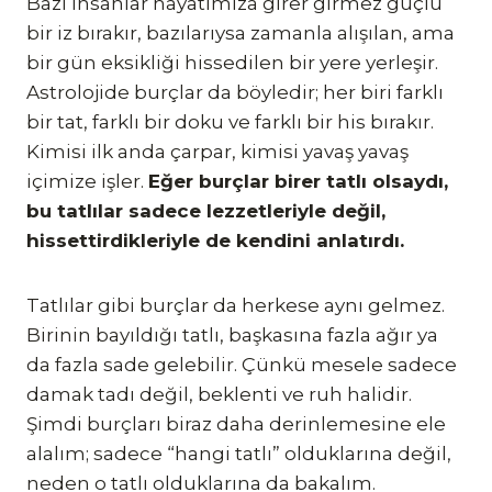
Bazı insanlar hayatımıza girer girmez güçlü
bir iz bırakır, bazılarıysa zamanla alışılan, ama
bir gün eksikliği hissedilen bir yere yerleşir.
Astrolojide burçlar da böyledir; her biri farklı
bir tat, farklı bir doku ve farklı bir his bırakır.
Kimisi ilk anda çarpar, kimisi yavaş yavaş
içimize işler.
Eğer burçlar birer tatlı olsaydı,
bu tatlılar sadece lezzetleriyle değil,
hissettirdikleriyle de kendini anlatırdı.
Tatlılar gibi burçlar da herkese aynı gelmez.
Birinin bayıldığı tatlı, başkasına fazla ağır ya
da fazla sade gelebilir. Çünkü mesele sadece
damak tadı değil, beklenti ve ruh halidir.
Şimdi burçları biraz daha derinlemesine ele
alalım; sadece “hangi tatlı” olduklarına değil,
neden o tatlı olduklarına da bakalım.