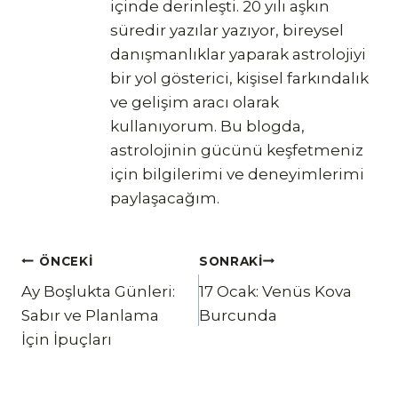
içinde derinleşti. 20 yılı aşkın
süredir yazılar yazıyor, bireysel
danışmanlıklar yaparak astrolojiyi
bir yol gösterici, kişisel farkındalık
ve gelişim aracı olarak
kullanıyorum. Bu blogda,
astrolojinin gücünü keşfetmeniz
için bilgilerimi ve deneyimlerimi
paylaşacağım.
Yazı
ÖNCEKI
SONRAKI
Ay Boşlukta Günleri:
17 Ocak: Venüs Kova
gezinmesi
Sabır ve Planlama
Burcunda
İçin İpuçları