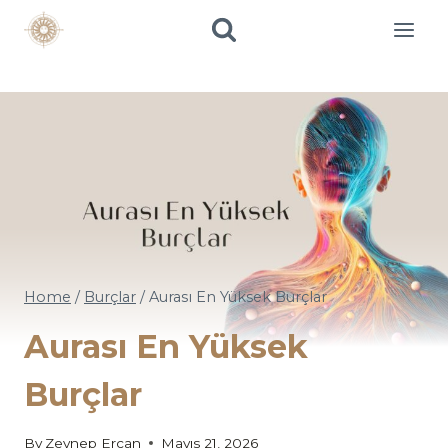
Skip
to
content
Home
/
Burçlar
/
Aurası En Yüksek Burçlar
Aurası En Yüksek
Burçlar
By
Zeynep Ercan
Mayıs 21, 2026