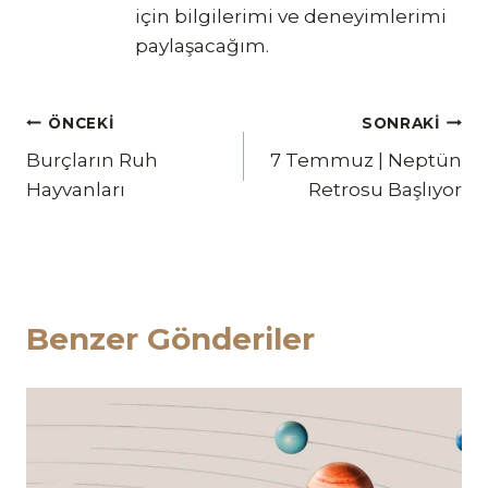
için bilgilerimi ve deneyimlerimi
paylaşacağım.
Yazı
ÖNCEKI
SONRAKI
Burçların Ruh
7 Temmuz | Neptün
gezinmesi
Hayvanları
Retrosu Başlıyor
Benzer Gönderiler