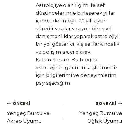
Astrolojiye olan ilgim, felsefi
düşüncelerimle birleşerek yıllar
içinde derinleşti. 20 yılı aşkın
süredir yazılar yazıyor, bireysel
danışmanlıklar yaparak astrolojiyi
bir yol gösterici, kişisel farkındalık
ve gelişim aracı olarak
kullanıyorum. Bu blogda,
astrolojinin gücünü keşfetmeniz
için bilgilerimi ve deneyimlerimi
paylaşacağım.
Yazı
ÖNCEKI
SONRAKI
Yengeç Burcu ve
Yengeç Burcu ve
gezinmesi
Akrep Uyumu
Oğlak Uyumu