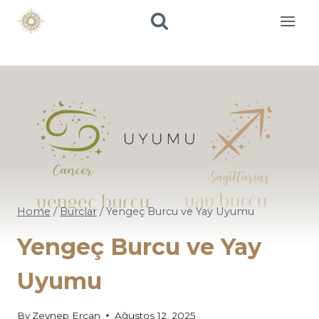
Skip
to
content
Home
/
Burçlar
/
Yengeç Burcu ve Yay Uyumu
Yengeç Burcu ve Yay
Uyumu
By
Zeynep Ercan
Ağustos 12, 2025