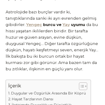
Astrolojide bazı burçlar vardır ki,
tanıştıklarında sanki iki ayrı evrenden gelmiş
gibidirler.
Yengeç
burcu ve
Yay
uyumu
da bu
hissi yaşatan ikililerden biridir. Bir tarafta
huzur ve güven arayan, evine düşkün,
duygusal Yengeç… Diğer tarafta özgürlüğüne
düşkün, hayatı keşfetmeyi seven, enerjik Yay…
İlk bakışta bu iki burcun ortak bir hayat
kurması zor gibi görünür. Ama bazen tam da
bu zıtlıklar, ilişkinin en güçlü yanı olur.
İçerik
Duygular ve Özgürlük Arasında Bir Köprü
Hayat Tarzlarının Dansı
İletişimde Duyarlılık ve Dürüstlük