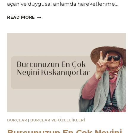
açan ve duygusal anlamda hareketlenme…
NISAN
READ MORE
AYINDA
AŞKI
BULACAK
BURÇLAR
BURÇLAR
|
BURÇLAR VE ÖZELLIKLERI
Burcunuzun En Çok Neyini