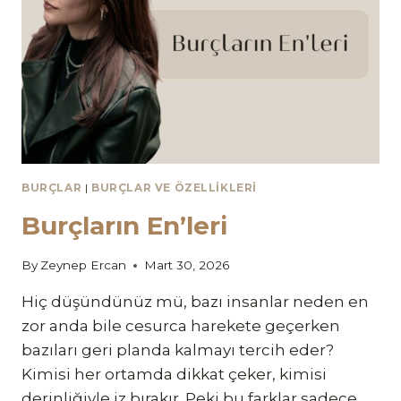
BURÇLAR
|
BURÇLAR VE ÖZELLIKLERI
Burçların En’leri
By
Zeynep Ercan
Mart 30, 2026
Hiç düşündünüz mü, bazı insanlar neden en
zor anda bile cesurca harekete geçerken
bazıları geri planda kalmayı tercih eder?
Kimisi her ortamda dikkat çeker, kimisi
derinliğiyle iz bırakır. Peki bu farklar sadece