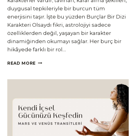
karakterler vardır; tavırları, karar alma şekilleri,
duygusal tepkileriyle bir burcun tüm
enerjisini taşır. İşte bu yüzden Burçlar Bir Dizi
Karakteri Olsaydı fikri, astrolojiyi sadece
özelliklerden değil, yaşayan bir karakter
dinamiğinden okumayı sağlar. Her burç bir
hikâyede farklı bir rol…
BURÇLAR
READ MORE
BIR
DIZI
KARAKTERI
OLSAYDI