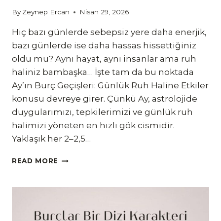
By
Zeynep Ercan
Nisan 29, 2026
Hiç bazı günlerde sebepsiz yere daha enerjik,
bazı günlerde ise daha hassas hissettiğiniz
oldu mu? Aynı hayat, aynı insanlar ama ruh
haliniz bambaşka… İşte tam da bu noktada
Ay’ın Burç Geçişleri: Günlük Ruh Haline Etkiler
konusu devreye girer. Çünkü Ay, astrolojide
duygularımızı, tepkilerimizi ve günlük ruh
halimizi yöneten en hızlı gök cismidir.
Yaklaşık her 2–2,5…
AY’IN
READ MORE
BURÇ
GEÇIŞLERI:
GÜNLÜK
RUH
HALINE
ETKILER