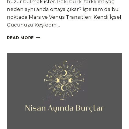
huzur bulmak ister. Peki bu iki farklı ihtiyaç
neden aynı anda ortaya çıkar? İşte tam da bu
noktada Mars ve Venüs Transitleri: Kendi İçsel
Gücünüzü Keşfedin…
MARS
READ MORE
VE
VENÜS
TRANSITLERI:
KENDI
İÇSEL
GÜCÜNÜZÜ
KEŞFEDIN