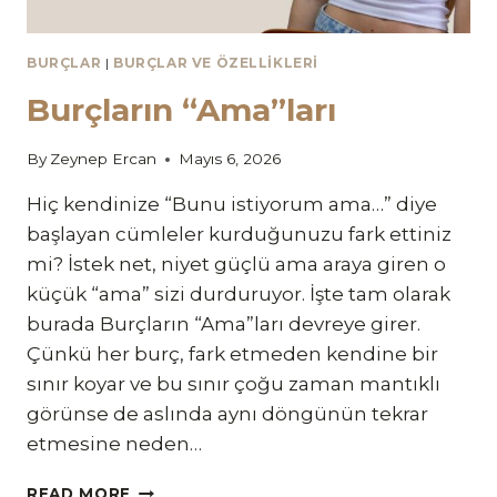
BURÇLAR
|
BURÇLAR VE ÖZELLIKLERI
Burçların “Ama”ları
By
Zeynep Ercan
Mayıs 6, 2026
Hiç kendinize “Bunu istiyorum ama…” diye
başlayan cümleler kurduğunuzu fark ettiniz
mi? İstek net, niyet güçlü ama araya giren o
küçük “ama” sizi durduruyor. İşte tam olarak
burada Burçların “Ama”ları devreye girer.
Çünkü her burç, fark etmeden kendine bir
sınır koyar ve bu sınır çoğu zaman mantıklı
görünse de aslında aynı döngünün tekrar
etmesine neden…
BURÇLARIN
READ MORE