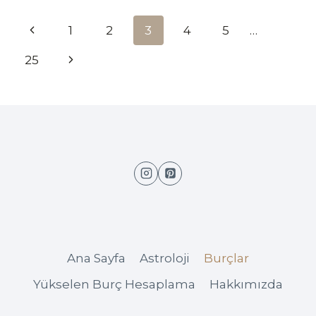
ÇOK
NEYINI
Page
Previous
1
2
3
4
5
…
KISKANIYORLAR
navigation
Page
Sonraki
25
Sayfa
Ana Sayfa
Astroloji
Burçlar
Yükselen Burç Hesaplama
Hakkımızda