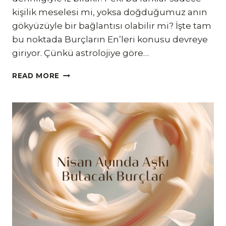
kişilik meselesi mi, yoksa doğduğumuz anın
gökyüzüyle bir bağlantısı olabilir mi? İşte tam
bu noktada Burçların En’leri konusu devreye
giriyor. Çünkü astrolojiye göre…
BURÇLARIN
READ MORE
EN’LERI