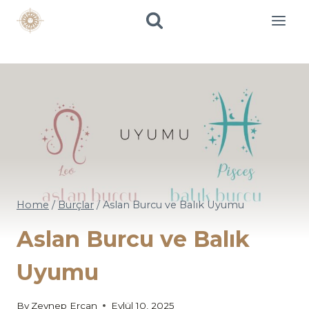
Skip
to
content
Home
/
Burçlar
/
Aslan Burcu ve Balık Uyumu
Aslan Burcu ve Balık
Uyumu
By
Zeynep Ercan
Eylül 10, 2025