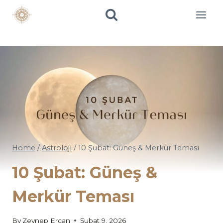
Skip
to
content
Home
/
Astroloji
/
10 Şubat: Güneş & Merkür Teması
10 Şubat: Güneş &
Merkür Teması
By
Zeynep Ercan
Şubat 9, 2026