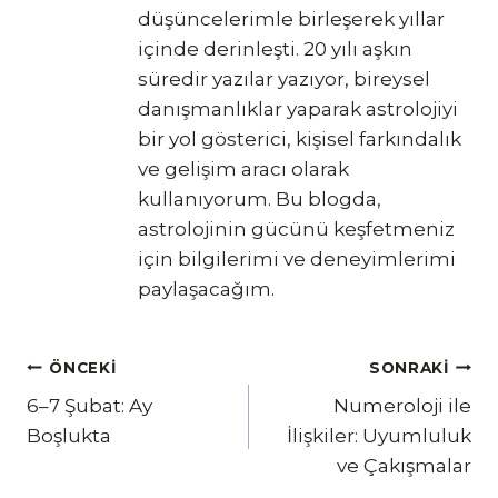
düşüncelerimle birleşerek yıllar
içinde derinleşti. 20 yılı aşkın
süredir yazılar yazıyor, bireysel
danışmanlıklar yaparak astrolojiyi
bir yol gösterici, kişisel farkındalık
ve gelişim aracı olarak
kullanıyorum. Bu blogda,
astrolojinin gücünü keşfetmeniz
için bilgilerimi ve deneyimlerimi
paylaşacağım.
Yazı
ÖNCEKI
SONRAKI
6–7 Şubat: Ay
Numeroloji ile
gezinmesi
Boşlukta
İlişkiler: Uyumluluk
ve Çakışmalar